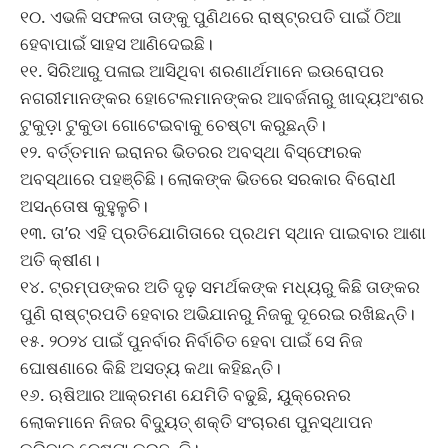
୧୦. ଏଭଳି ସଫଳତା ତାଙ୍କୁ ପୁଣିଥରେ ରାଷ୍ଟ୍ରପତି ପାଇଁ ଠିଆ
ହେବାପାଇଁ ସାହସ ଆଣିଦେଇଛି।
୧୧. ସିରିଆରୁ ପଳାଇ ଆସିଥିବା ଶରଣାର୍ଥମାନେ ଇଉରୋପର
ନଗରୀମାନଙ୍କର ହୋଟେଲମାନଙ୍କର ଆବର୍ଜନାରୁ ଖାଦ୍ୟଅଂଶର
ଟୁକୁଡ଼ା ଟୁକୁଡା ଗୋଟେଇବାକୁ ଚେଷ୍ଟା କରୁଛନ୍ତି।
୧୨. ବର୍ତ୍ତମାନ ଇରାନର ଭିତରର ଅବସ୍ଥା ବିସ୍ଫୋରକ
ଅବସ୍ଥାରେ ପହଞ୍ଚିଛି। ଲୋକଙ୍କ ଭିତରେ ସରକାର ବିରୋଧୀ
ଅସନ୍ତୋଷ କୁହୁଳୁଚି।
୧୩. ତା’ର ଏହି ପ୍ରତିଯୋଗିତାରେ ପ୍ରଥମ ସ୍ଥାନ ପାଇବାର ଆଶା
ଅତି କ୍ଷୀଣ।
୧୪. ଟ୍ରମ୍ପଙ୍କର ଅତି ଦୃଢ଼ ସମର୍ଥକଙ୍କ ମଧ୍ୟରୁ କିଛି ତାଙ୍କର
ପୁଣି ରାଷ୍ଟ୍ରପତି ହେବାର ଅଭିଯାନରୁ ନିଜକୁ ଦୂରେଇ ରଖିଛନ୍ତି।
୧୫. ୨୦୨୪ ପାଇଁ ପୁନର୍ବାର ନିର୍ବାଚିତ ହେବା ପାଇଁ ସେ ନିଜ
ଘୋଷଣାରେ କିଛି ଅସତ୍ୟ କଥା କହିଛନ୍ତି।
୧୬. ଋଷିଆର ଆକ୍ରମଣ ଯେମିତି ବଢୁଛି, ୟୁକ୍ରେନର
ଲୋକମାନେ ନିଜର ବିଦ୍ୟୁତ୍ ଶକ୍ତି ସଂଚାରଣ ପୁନସ୍ଥାପନ