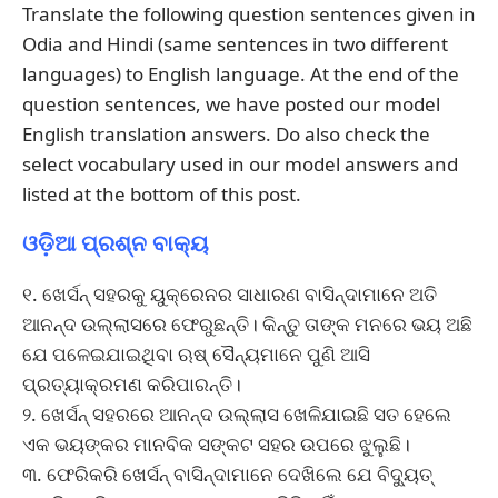
Translate the following question sentences given in
Odia and Hindi (same sentences in two different
languages) to English language. At the end of the
question sentences, we have posted our model
English translation answers. Do also check the
select vocabulary used in our model answers and
listed at the bottom of this post.
ଓଡ଼ିଆ ପ୍ରଶ୍ନ ବାକ୍ୟ
୧. ଖେର୍ସନ୍ ସହରକୁ ୟୁକ୍ରେନର ସାଧାରଣ ବାସିନ୍ଦାମାନେ ଅତି
ଆନନ୍ଦ ଉଲ୍ଲାସରେ ଫେରୁଛନ୍ତି। କିନ୍ତୁ ତାଙ୍କ ମନରେ ଭୟ ଅଛି
ଯେ ପଳେଇଯାଇଥିବା ଋଷ୍ ସୈନ୍ୟମାନେ ପୁଣି ଆସି
ପ୍ରତ୍ୟାକ୍ରମଣ କରିପାରନ୍ତି।
୨. ଖେର୍ସନ୍ ସହରରେ ଆନନ୍ଦ ଉଲ୍ଲାସ ଖେଳିଯାଇଛି ସତ ହେଲେ
ଏକ ଭୟଙ୍କର ମାନବିକ ସଙ୍କଟ ସହର ଉପରେ ଝୁଲୁଛି।
୩. ଫେରିକରି ଖେର୍ସନ୍ ବାସିନ୍ଦାମାନେ ଦେଖିଲେ ଯେ ବିଦ୍ୟୁତ୍