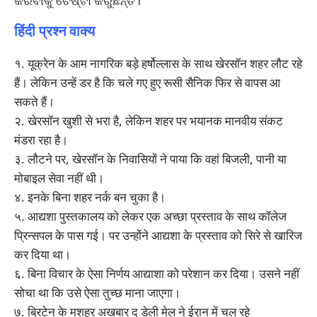
କରିବାକୁ ଚେଷ୍ଟା କରୁଛନ୍ତି।
हिंदी प्रश्न वाक्य
१. यूक्रेन के आम नागरिक बड़े हर्षोल्लास के साथ खेरसॉन शहर लौट रहे
हैं। लेकिन उन्हें डर है कि चले गए हुए रूसी सैनिक फिर से वापस आ
सकते हैं।
२. खेरसॉन खुशी से भरा है, लेकिन शहर पर भयानक मानवीय संकट
मंडरा रहा है।
३. लौटने पर, खेरसॉन के निवासियों ने पाया कि वहां बिजली, पानी या
मोबाइल सेवा नहीं थी।
४. इनके बिना शहर नर्क बन चुका है।
५. आद्यशा पुस्तकालय को लेकर एक अच्छा प्रस्ताव के साथ कॉलेज
प्रिन्सपल के पास गई। पर उन्होंने आद्यशा के प्रस्ताव को सिरे से खारिज
कर दिया था।
६. बिना विचार के ऐसा निर्णय आद्याशा को परेशान कर दिया। उसने नहीं
सोचा था कि उसे ऐसा तुच्छ माना जाएगा।
७. ब्रिटेन के मशहूर अखबार द डेली मेल ने ईरान में चल रहे