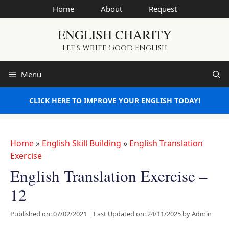
Skip
Home
About
Request
to
ENGLISH CHARITY
content
Let’s Write Good English
Menu
CLICK HERE TO IMPROVE YOUR ENGLISH TODAY!
Home
»
English Skill Building
»
English Translation
Exercise
English Translation Exercise –
12
Published on: 07/02/2021
|
Last Updated on: 24/11/2025
by
Admin