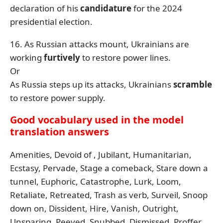
declaration of his
candidature
for the 2024
presidential election.
16. As Russian attacks mount, Ukrainians are
working
furtively
to restore power lines.
Or
As Russia steps up its attacks, Ukrainians
scramble
to restore power supply.
Good vocabulary used in the model
translation answers
Amenities, Devoid of , Jubilant, Humanitarian,
Ecstasy, Pervade, Stage a comeback, Stare down a
tunnel, Euphoric, Catastrophe, Lurk, Loom,
Retaliate, Retreated, Trash as verb, Surveil, Snoop
down on, Dissident, Hire, Vanish, Outright,
Unsparing, Peeved, Snubbed, Dismissed, Proffer,