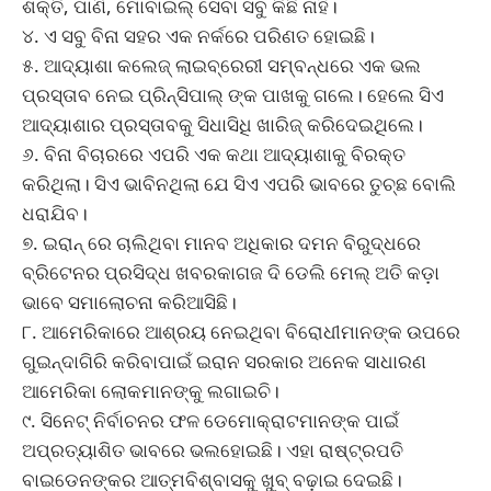
ଶକ୍ତି, ପାଣି, ମୋବାଇଲ୍ ସେବା ସବୁ କିଛି ନାହିଁ।
୪. ଏ ସବୁ ବିନା ସହର ଏକ ନର୍କରେ ପରିଣତ ହୋଇଛି।
୫. ଆଦ୍ୟାଶା କଲେଜ୍ ଲାଇବ୍ରେରୀ ସମ୍ବନ୍ଧରେ ଏକ ଭଲ
ପ୍ରସ୍ତାବ ନେଇ ପ୍ରିନ୍ସିପାଲ୍ ଙ୍କ ପାଖକୁ ଗଲେ। ହେଲେ ସିଏ
ଆଦ୍ୟାଶାର ପ୍ରସ୍ତାବକୁ ସିଧାସିଧି ଖାରିଜ୍ କରିଦେଇଥିଲେ।
୬. ବିନା ବିଚାରରେ ଏପରି ଏକ କଥା ଆଦ୍ୟାଶାକୁ ବିରକ୍ତ
କରିଥିଲା। ସିଏ ଭାବିନଥିଲା ଯେ ସିଏ ଏପରି ଭାବରେ ତୁଚ୍ଛ ବୋଲି
ଧରାଯିବ।
୭. ଇରାନ୍ ରେ ଚାଲିଥିବା ମାନବ ଅଧିକାର ଦମନ ବିରୁଦ୍ଧରେ
ବ୍ରିଟେନର ପ୍ରସିଦ୍ଧ ଖବରକାଗଜ ଦି ଡେଲି ମେଲ୍ ଅତି କଡ଼ା
ଭାବେ ସମାଲୋଚନା କରିଆସିଛି।
୮. ଆମେରିକାରେ ଆଶ୍ରୟ ନେଇଥିବା ବିରୋଧୀମାନଙ୍କ ଉପରେ
ଗୁଇନ୍ଦାଗିରି କରିବାପାଇଁ ଇରାନ ସରକାର ଅନେକ ସାଧାରଣ
ଆମେରିକା ଲୋକମାନଙ୍କୁ ଲଗାଇଚି।
୯. ସିନେଟ୍ ନିର୍ବାଚନର ଫଳ ଡେମୋକ୍ରାଟମାନଙ୍କ ପାଇଁ
ଅପ୍ରତ୍ୟାଶିତ ଭାବରେ ଭଲହୋଇଛି। ଏହା ରାଷ୍ଟ୍ରପତି
ବାଇଡେନଙ୍କର ଆତ୍ମବିଶ୍ବାସକୁ ଖୁବ୍ ବଢ଼ାଇ ଦେଇଛି।